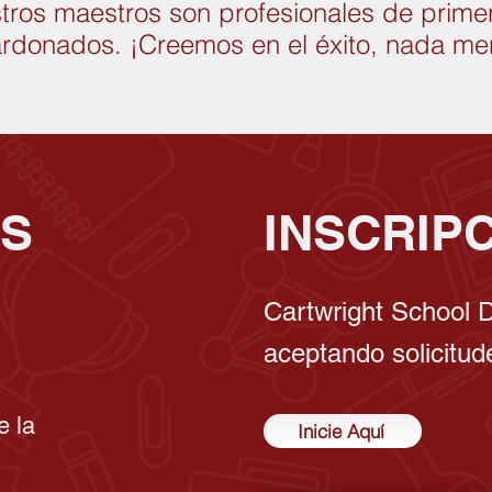
stros maestros son profesionales de primer 
ardonados. ¡Creemos en el éxito, nada me
S
INSCRIP
Cartwright School Di
aceptando solicitud
s
e la
Inicie Aquí