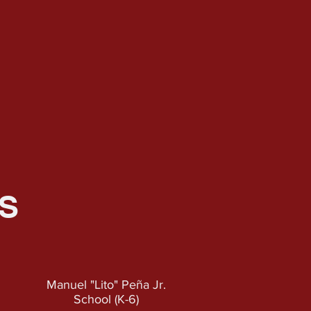
S
Manuel "Lito" Peña Jr.
School (K-6
)